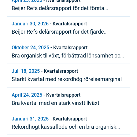
April 23, 2026
-
Kvartalsrapport
Beijer Refs delårsrapport för det första
kvartalet 2026
Januari 30, 2026
-
Kvartalsrapport
Beijer Refs delårsrapport för det fjärde
kvartalet och bokslutskommuniké 2025
Oktober 24, 2025
-
Kvartalsrapport
Bra organisk tillväxt, förbättrad lönsamhet och
starkt kassaflöde
Juli 18, 2025
-
Kvartalsrapport
Starkt kvartal med rekordhög rörelsemarginal
April 24, 2025
-
Kvartalsrapport
Bra kvartal med en stark vinsttillväxt
Januari 31, 2025
-
Kvartalsrapport
Rekordhögt kassaflöde och en bra organisk
tillväxttrend under 2024