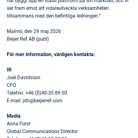
har byggt upp en stabil plattform på sin marknad, och vi
ser fram emot att vidareutveckla verksamheten
tillsammans med den befintliga ledningen.”
Malmö, den 29 maj 2026
Beijer Ref AB (publ)
För mer information, vänligen kontakta:
IR
Joel Davidsson
CFO
Telefon: +46 (0)40-35 89 00
E-mail: jdn@beijerref.com
Media
Anna Fürst
Global Communications Director