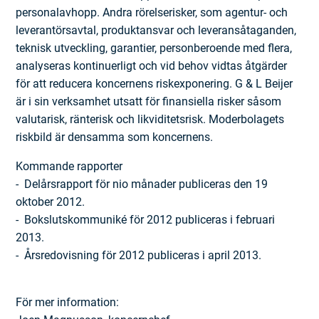
personalavhopp. Andra rörelse­risker, som agentur- och
leverantörsavtal, produktansvar och leveransåtaganden,
teknisk utveckling, garantier, person­beroende med flera,
analyseras kontinuerligt och vid behov vidtas åtgärder
för att reducera koncernens riskexponering. G & L Beijer
är i sin verksamhet utsatt för finansiella risker såsom
valutarisk, ränterisk och likviditetsrisk. Moder­bolagets
riskbild är densamma som koncernens.
Kommande rapporter
- Delårsrapport för nio månader publiceras den 19
oktober 2012.
- Bokslutskommuniké för 2012 publiceras i februari
2013.
- Årsredovisning för 2012 publiceras i april 2013.
För mer information: