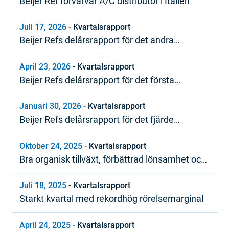
Beijer Ref förvärvar A/C distributör i Italien
Juli 17, 2026
-
Kvartalsrapport
Beijer Refs delårsrapport för det andra
kvartalet 2026
April 23, 2026
-
Kvartalsrapport
Beijer Refs delårsrapport för det första
kvartalet 2026
Januari 30, 2026
-
Kvartalsrapport
Beijer Refs delårsrapport för det fjärde
kvartalet och bokslutskommuniké 2025
Oktober 24, 2025
-
Kvartalsrapport
Bra organisk tillväxt, förbättrad lönsamhet och
starkt kassaflöde
Juli 18, 2025
-
Kvartalsrapport
Starkt kvartal med rekordhög rörelsemarginal
April 24, 2025
-
Kvartalsrapport