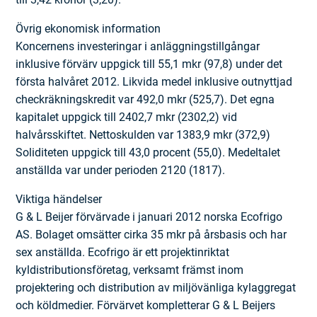
Övrig ekonomisk information
Koncernens investeringar i anläggningstillgångar
inklusive förvärv uppgick till 55,1 mkr (97,8) under det
första halvåret 2012. Likvida medel inklusive outnyttjad
checkräkningskredit var 492,0 mkr (525,7). Det egna
kapitalet uppgick till 2402,7 mkr (2302,2) vid
halvårsskiftet. Nettoskulden var 1383,9 mkr (372,9)
Soliditeten uppgick till 43,0 procent (55,0). Medeltalet
anställda var under perioden 2120 (1817).
Viktiga händelser
G & L Beijer förvärvade i januari 2012 norska Ecofrigo
AS. Bolaget omsätter cirka 35 mkr på årsbasis och har
sex anställda. Ecofrigo är ett projektinriktat
kyldistributions­företag, verksamt främst inom
projektering och distribution av miljövänliga kylaggregat
och köldmedier. Förvärvet kompletterar G & L Beijers