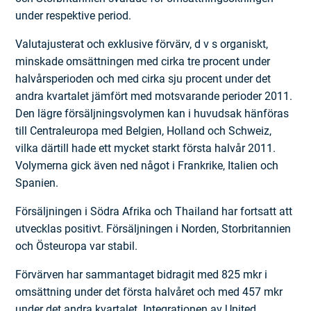
under respektive period.
Valutajusterat och exklusive förvärv, d v s organiskt,
minskade omsättningen med cirka tre procent under
halvårsperioden och med cirka sju procent under det
andra kvartalet jämfört med motsvarande perioder 2011.
Den lägre försäljningsvolymen kan i huvudsak hänföras
till Central­europa med Belgien, Holland och Schweiz,
vilka därtill hade ett mycket starkt första halvår 2011.
Volymerna gick även ned något i Frankrike, Italien och
Spanien.
Försäljningen i Södra Afrika och Thailand har fortsatt att
utvecklas positivt. Försäljningen i Norden, Storbritannien
och Östeuropa var stabil.
Förvärven har sammantaget bidragit med 825 mkr i
omsättning under det första halvåret och med 457 mkr
under det andra kvartalet. Integrationen av United