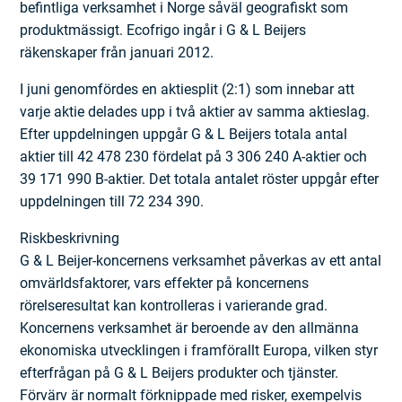
befintliga verksamhet i Norge såväl geografiskt som
produktmässigt. Ecofrigo ingår i G & L Beijers
räkenskaper från januari 2012.
I juni genomfördes en aktiesplit (2:1) som innebar att
varje aktie delades upp i två aktier av samma aktieslag.
Efter uppdelningen uppgår G & L Beijers totala antal
aktier till 42 478 230 fördelat på 3 306 240 A-aktier och
39 171 990 B-aktier. Det totala antalet röster uppgår efter
uppdelningen till 72 234 390.
Riskbeskrivning
G & L Beijer-koncernens verksamhet påverkas av ett antal
omvärldsfaktorer, vars effekter på koncernens
rörelseresultat kan kontrolleras i varierande grad.
Koncernens verksamhet är beroende av den allmänna
ekonomiska utvecklingen i framförallt Europa, vilken styr
efterfrågan på G & L Beijers produkter och tjänster.
Förvärv är normalt förknippade med risker, exempelvis