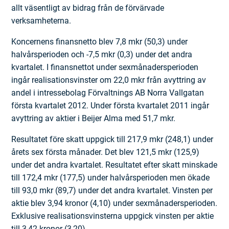
allt väsentligt av bidrag från de förvärvade
verksamheterna.
Koncernens finansnetto blev 7,8 mkr (50,3) under
halvårsperioden och -7,5 mkr (0,3) under det andra
kvartalet. I finansnettot under sexmånadersperioden
ingår realisationsvinster om 22,0 mkr från avyttring av
andel i intresse­bolag Förvaltnings AB Norra Vallgatan
första kvartalet 2012. Under första kvartalet 2011 ingår
avyttring av aktier i Beijer Alma med 51,7 mkr.
Resultatet före skatt uppgick till 217,9 mkr (248,1) under
årets sex första månader. Det blev 121,5 mkr (125,9)
under det andra kvartalet. Resultatet efter skatt minskade
till 172,4 mkr (177,5) under halvårsperioden men ökade
till 93,0 mkr (89,7) under det andra kvartalet. Vinsten per
aktie blev 3,94 kronor (4,10) under sexmånadersperioden.
Exklusive realisa­tionsvinsterna uppgick vinsten per aktie
till 3,42 kronor (3,20).