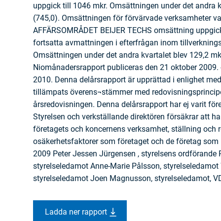
uppgick till 1046 mkr. Omsättningen under det andra k
(745,0). Omsättningen för förvärvade verksamheter va
AFFÄRSOMRÅDET BEIJER TECHS omsättning uppgick ti
fortsatta avmattningen i efterfrågan inom tillverkning
Omsättningen under det andra kvartalet blev 129,2
Niomånadersrapport publiceras den 21 oktober 2009. 
2010. Denna delårsrapport är upprättad i enlighet me
tillämpats överens¬stämmer med redovisningsprincip
årsredovisningen. Denna delårsrapport har ej varit för
Styrelsen och verkställande direktören försäkrar att ha
företagets och koncernens verksamhet, ställning och re
osäkerhetsfaktorer som företaget och de företag som i
2009 Peter Jessen Jürgensen , styrelsens ordförande P
styrelseledamot Anne-Marie Pålsson, styrelseledamot W
styrelseledamot Joen Magnusson, styrelseledamot, V
Ladda ner rapport