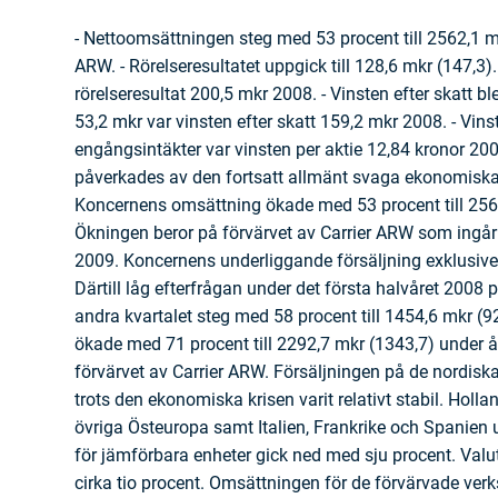
- Nettoomsättningen steg med 53 procent till 2562,1 m
ARW. - Rörelseresultatet uppgick till 128,6 mkr (147,3)
rörelseresultat 200,5 mkr 2008. - Vinsten efter skatt b
53,2 mkr var vinsten efter skatt 159,2 mkr 2008. - Vinst
engångsintäkter var vinsten per aktie 12,84 kronor 
påverkades av den fortsatt allmänt svaga ekonomiska 
Koncernens omsättning ökade med 53 procent till 256
Ökningen beror på förvärvet av Carrier ARW som ingår 
2009. Koncernens underliggande försäljning exklusive 
Därtill låg efterfrågan under det första halvåret 2008
andra kvartalet steg med 58 procent till 1454,6 mk
ökade med 71 procent till 2292,7 mkr (1343,7) under 
förvärvet av Carrier ARW. Försäljningen på de nordis
trots den ekonomiska krisen varit relativt stabil. Hol
övriga Östeuropa samt Italien, Frankrike och Spanien
för jämförbara enheter gick ned med sju procent. Val
cirka tio procent. Omsättningen för de förvärvade verk