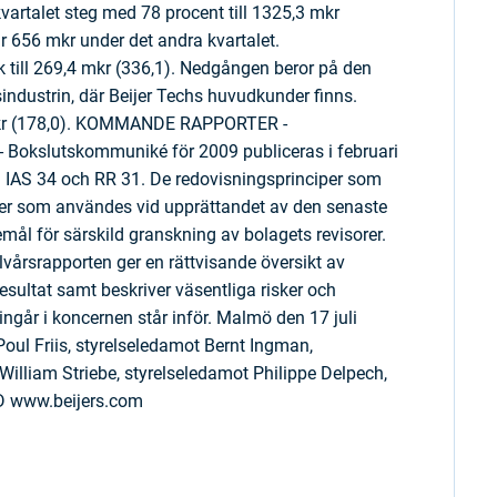
vartalet steg med 78 procent till 1325,3 mkr
r 656 mkr under det andra kvartalet.
ll 269,4 mkr (336,1). Nedgången beror på den
sindustrin, där Beijer Techs huvudkunder finns.
 mkr (178,0). KOMMANDE RAPPORTER -
- Bokslutskommuniké för 2009 publiceras i februari
d IAS 34 och RR 31. De redovisningsprinciper som
er som användes vid upprättandet av den senaste
emål för särskild granskning av bolagets revisorer.
lvårsrapporten ger en rättvisande översikt av
sultat samt beskriver väsentliga risker och
ngår i koncernen står inför. Malmö den 17 juli
oul Friis, styrelseledamot Bernt Ingman,
illiam Striebe, styrelseledamot Philippe Delpech,
D www.beijers.com