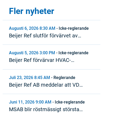
Fler nyheter
Augusti 6, 2026 8:30 AM
-
Icke-reglerande
Beijer Ref slutför förvärvet av
Refspecs
Augusti 5, 2026 3:00 PM
-
Icke-reglerande
Beijer Ref förvärvar HVAC-
distributör i Kanada
Juli 23, 2026 8:45 AM
-
Reglerande
Beijer Ref AB meddelar att VD
lämnar sin tjänst
Juni 11, 2026 9:00 AM
-
Icke-reglerande
MSAB blir röstmässigt största
ägare i Beijer Ref