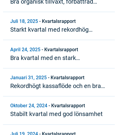
Bra organisk tillväxt, förbättrad
lönsamhet och starkt kassaflöde
Juli 18, 2025
-
Kvartalsrapport
Starkt kvartal med rekordhög
rörelsemarginal
April 24, 2025
-
Kvartalsrapport
Bra kvartal med en stark
vinsttillväxt
Januari 31, 2025
-
Kvartalsrapport
Rekordhögt kassaflöde och en bra
organisk tillväxttrend under 2024
Oktober 24, 2024
-
Kvartalsrapport
Stabilt kvartal med god lönsamhet
Juli 19, 2024
-
Kvartalsrapport