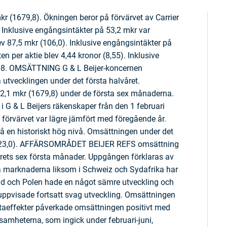
kr (1679,8). Ökningen beror på förvärvet av Carrier
. Inklusive engångsintäkter på 53,2 mkr var
lev 87,5 mkr (106,0). Inklusive engångsintäkter på
en per aktie blev 4,44 kronor (8,55). Inklusive
2008. OMSÄTTNING G & L Beijer-koncernen
utvecklingen under det första halvåret.
2,1 mkr (1679,8) under de första sex månaderna.
i G & L Beijers räkenskaper från den 1 februari
förvärvet var lägre jämfört med föregående år.
 på en historiskt hög nivå. Omsättningen under det
r (923,0). AFFÄRSOMRÅDET BEIJER REFS omsättning
årets sex första månader. Uppgången förklaras av
ka marknaderna liksom i Schweiz och Sydafrika har
land och Polen hade en något sämre utveckling och
 uppvisade fortsatt svag utveckling. Omsättningen
utaeffekter påverkade omsättningen positivt med
samheterna, som ingick under februari-juni,