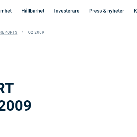
amhet
Hållbarhet
Investerare
Press & nyheter
K
 REPORTS
Q2 2009
RT
 2009