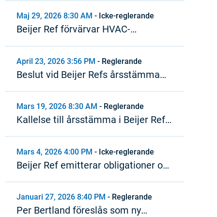
Maj 29, 2026 8:30 AM
-
Icke-reglerande
Beijer Ref förvärvar HVAC-
distributör i Nordamerika
April 23, 2026 3:56 PM
-
Reglerande
Beslut vid Beijer Refs årsstämma
2026
Mars 19, 2026 8:30 AM
-
Reglerande
Kallelse till årsstämma i Beijer Ref
AB (publ)
Mars 4, 2026 4:00 PM
-
Icke-reglerande
Beijer Ref emitterar obligationer om
2,5 miljarder SEK inom ramen för
MTN-program
Januari 27, 2026 8:40 PM
-
Reglerande
Per Bertland föreslås som ny