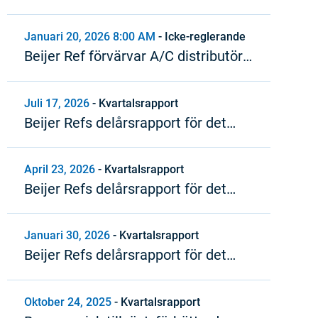
styrelseordförande i Beijer Ref
Januari 20, 2026 8:00 AM
-
Icke-reglerande
Beijer Ref förvärvar A/C distributör i
Italien
Juli 17, 2026
-
Kvartalsrapport
Beijer Refs delårsrapport för det
andra kvartalet 2026
April 23, 2026
-
Kvartalsrapport
Beijer Refs delårsrapport för det
första kvartalet 2026
Januari 30, 2026
-
Kvartalsrapport
Beijer Refs delårsrapport för det
fjärde kvartalet och
bokslutskommuniké 2025
Oktober 24, 2025
-
Kvartalsrapport