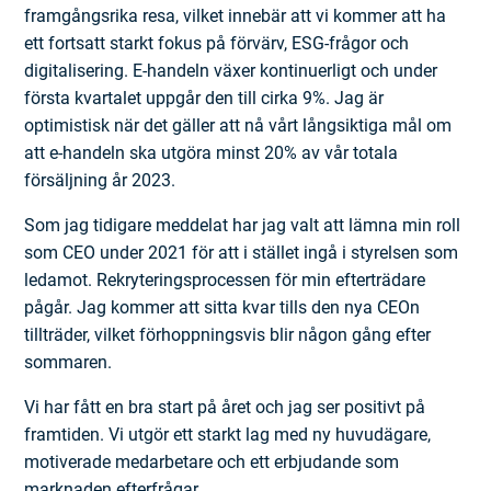
framgångsrika resa, vilket innebär att vi kommer att ha
ett fortsatt starkt fokus på förvärv, ESG-frågor och
digitalisering. E-handeln växer kontinuerligt och under
första kvartalet uppgår den till cirka 9%. Jag är
optimistisk när det gäller att nå vårt långsiktiga mål om
att e-handeln ska utgöra minst 20% av vår totala
försäljning år 2023.
Som jag tidigare meddelat har jag valt att lämna min roll
som CEO under 2021 för att i stället ingå i styrelsen som
ledamot. Rekryteringsprocessen för min efterträdare
pågår. Jag kommer att sitta kvar tills den nya CEOn
tillträder, vilket förhoppningsvis blir någon gång efter
sommaren.
Vi har fått en bra start på året och jag ser positivt på
framtiden. Vi utgör ett starkt lag med ny huvudägare,
motiverade medarbetare och ett erbjudande som
marknaden efterfrågar.