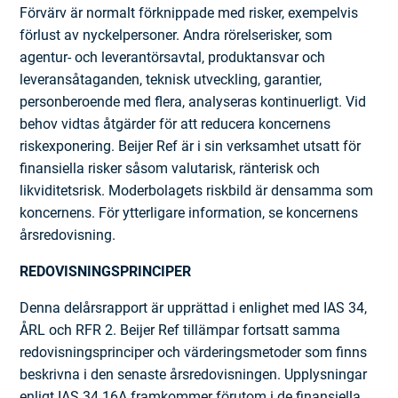
Förvärv är normalt förknippade med risker, exempelvis
förlust av nyckelpersoner. Andra rörelserisker, som
agentur- och leveran­törsavtal, produktansvar och
leveransåtaganden, teknisk utveckling, garantier,
personberoende med flera, analyseras kontinuerligt. Vid
behov vidtas åtgärder för att reducera koncernens
riskexponering. Beijer Ref är i sin verksamhet utsatt för
finansiella risker såsom valutarisk, ränterisk och
likviditetsrisk. Moderbolagets riskbild är densamma som
koncernens. För ytterligare information, se koncernens
årsredovisning.
REDOVISNINGSPRINCIPER
Denna delårsrapport är upprättad i enlighet med IAS 34,
ÅRL och RFR 2. Beijer Ref tillämpar fortsatt samma
redovisningsprinciper och värderingsmetoder som finns
beskrivna i den senaste årsredovisningen. Upplysningar
enligt IAS 34.16A framkommer förutom i de finansiella