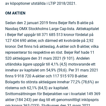
av köpoptioner utställda i LTIP 2018/2021.
OM AKTIEN
Sedan den 2 januari 2019 finns Beijer Refs B-aktie på
Nasdaq OMX Stockholms Large Cap-lista. Aktiekapitalet
i Beijer Ref uppgår till 371 685 513 kronor fördelat på
127 434 690 aktier, och därmed ett kvotvärde på 2,92
kronor. Det finns två aktieslag, A-aktier och B-aktier, vilka
representerar tio respektive en röst. Beijer Ref hade 11
520 aktieägare den 31 mars 2021 (9 101). Andelen
utländska ägare uppgår till 4,1% (4,5) motsvarande ett
innehav av kapitalet om 54,9% (59,6). Per 31 mars 2021
finns 9 918 720 A-aktier och 117 515 970 B-aktier.
Bolagets tio största aktieägare innehar 77,2% (78,6%) av
rösterna och 62,1% (64,5) av kapitalet.
Snittomsättningen för Beijeraktien var i kvartalet 149 369
aktier (184 243) per dag till ett genomsnittligt inköpspris
om kronor 363 (233). Slutkursen den 31 mars 2021