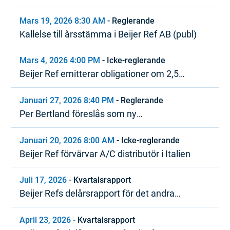
Mars 19, 2026 8:30 AM
-
Reglerande
Kallelse till årsstämma i Beijer Ref AB (publ)
Mars 4, 2026 4:00 PM
-
Icke-reglerande
Beijer Ref emitterar obligationer om 2,5
miljarder SEK inom ramen för MTN-program
Januari 27, 2026 8:40 PM
-
Reglerande
Per Bertland föreslås som ny
styrelseordförande i Beijer Ref
Januari 20, 2026 8:00 AM
-
Icke-reglerande
Beijer Ref förvärvar A/C distributör i Italien
Juli 17, 2026
-
Kvartalsrapport
Beijer Refs delårsrapport för det andra
kvartalet 2026
April 23, 2026
-
Kvartalsrapport