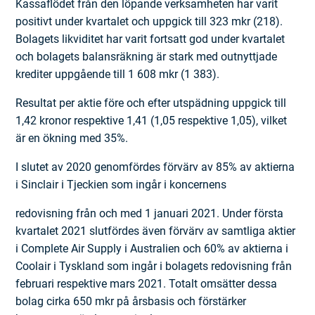
Kassaflödet från den löpande verksamheten har varit
positivt under kvartalet och uppgick till 323 mkr (218).
Bolagets likviditet har varit fortsatt god under kvartalet
och bolagets balansräkning är stark med outnyttjade
krediter uppgående till 1 608 mkr (1 383).
Resultat per aktie före och efter utspädning uppgick till
1,42 kronor respektive 1,41 (1,05 respektive 1,05), vilket
är en ökning med 35%.
I slutet av 2020 genomfördes förvärv av 85% av aktierna
i Sinclair i Tjeckien som ingår i koncernens
redovisning från och med 1 januari 2021. Under första
kvartalet 2021 slutfördes även förvärv av samtliga aktier
i Complete Air Supply i Australien och 60% av aktierna i
Coolair i Tyskland som ingår i bolagets redovisning från
februari respektive mars 2021. Totalt omsätter dessa
bolag cirka 650 mkr på årsbasis och förstärker