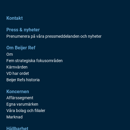
Årsstämma 2012
Årsstämma 2011
Kontakt
Årsstämma 2010
Press & nyheter
Årsstämma 2009
Prenumerera på våra pressmeddelanden och nyheter
Årsstämma 2008
Om Beijer Ref
Om
Årsstämma 2007
Fem strategiska fokusområden
Årsstämma 2006
Kärnvärden
VD har ordet
Årsstämma 2005
Beijer Refs historia
Koncernen
Affärssegment
Egna varumärken
Våra bolag och filialer
Marknad
Hållbarhet