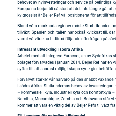
behovet av ny­investeringar och service på befintliga k
Europa nu börjar bli så stort att det inte längre går a
kylgrossist är Beijer Ref väl positionerat för att tillfre
Bland våra marknadsregioner måste Storbritannien 
tillväxt. Spanien och Italien har också kvicknat till, 
varmt vårväder och därpå följande efterfrågan på såvä
Intressant utveckling i södra Afrika
Arbetet med att integrera Eurocool, en av Sydafrikas stö
bolaget förvärvades i januari 2014. Beijer Ref har en
syftar till att snarast möjligt skapa synergier beträffa
Förvärvet stärker vår närvaro på den snabbt växande 
i södra Afrika. Slutkundernas behov av investeringar 
– kommersiell kyla, industriell kyla och komfortkyla 
Namibia, Mocambique, Zambia och Botswana står vi väl
kommer att vara en viktig del av Beijer Refs tillväxt fr
EU i spetsen för naturliga köldmedel