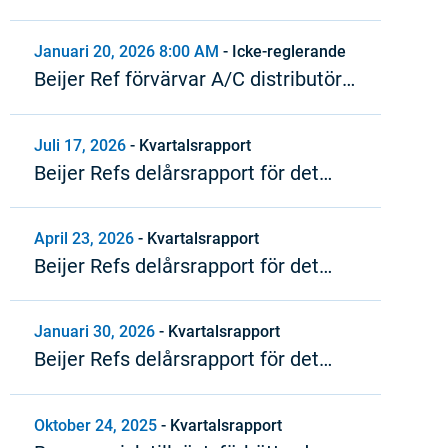
styrelseordförande i Beijer Ref
Januari 20, 2026 8:00 AM
-
Icke-reglerande
Beijer Ref förvärvar A/C distributör i
Italien
Juli 17, 2026
-
Kvartalsrapport
Beijer Refs delårsrapport för det
andra kvartalet 2026
April 23, 2026
-
Kvartalsrapport
Beijer Refs delårsrapport för det
första kvartalet 2026
Januari 30, 2026
-
Kvartalsrapport
Beijer Refs delårsrapport för det
fjärde kvartalet och
bokslutskommuniké 2025
Oktober 24, 2025
-
Kvartalsrapport