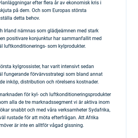
ylanläggningar efter flera år av ekonomisk kris i
tt skjuta på dem. Och som Europas största
dsställa detta behov.
och Irland nämnas som glädjeämnen med stark
där en positivare konjunktur har sammanfallit med
l luftkonditionerings- som kylprodukter.
rsta kylgrossister, har varit intensivt sedan
 väl fungerande förvärvsstrategi som bland annat
nde inköp, distribution och rörelsens kostnader.
marknaden för kyl- och luftkonditioneringsprodukter
inom alla de tre marknadssegment vi är aktiva inom
– ökar snabbt och med våra verksamheter Sydafrika,
 rustade för att möta efterfrågan. Att Afrika
amöver är inte en alltför vågad gissning.