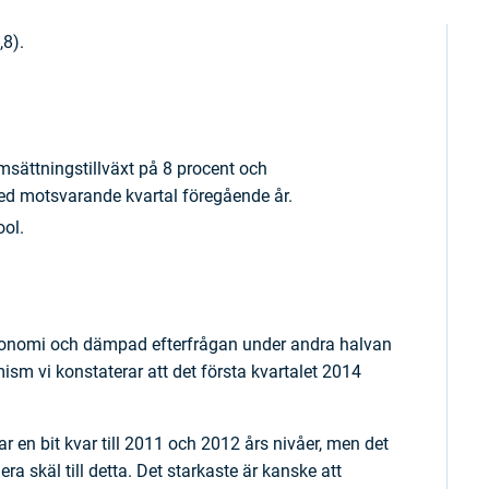
,8).
omsättningstillväxt på 8 procent och
med motsvarande kvartal föregående år.
ool.
konomi och dämpad efterfrågan under andra halvan
ism vi konstaterar att det första kvartalet 2014
ar en bit kvar till 2011 och 2012 års nivåer, men det
ra skäl till detta. Det starkaste är kanske att