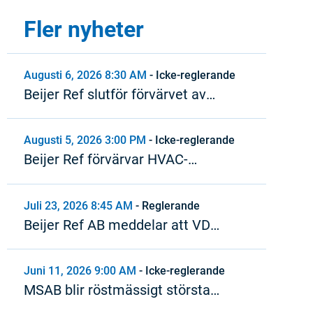
Fler nyheter
Augusti 6, 2026 8:30 AM
-
Icke-reglerande
Beijer Ref slutför förvärvet av
Refspecs
Augusti 5, 2026 3:00 PM
-
Icke-reglerande
Beijer Ref förvärvar HVAC-
distributör i Kanada
Juli 23, 2026 8:45 AM
-
Reglerande
Beijer Ref AB meddelar att VD
lämnar sin tjänst
Juni 11, 2026 9:00 AM
-
Icke-reglerande
MSAB blir röstmässigt största
ägare i Beijer Ref