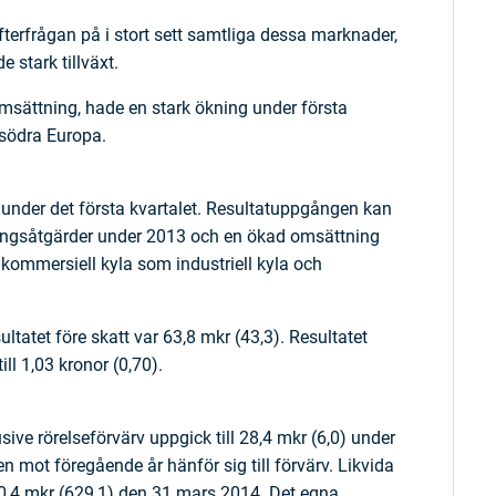
erfrågan på i stort sett samtliga dessa marknader,
 stark tillväxt.
msättning, hade en stark ökning under första
 södra Europa.
) under det första kvartalet. Resultatuppgången kan
ingsåtgärder under 2013 och en ökad omsättning
 kommersiell kyla som industriell kyla och
ultatet före skatt var 63,8 mkr (43,3). Resultatet
ill 1,03 kronor (0,70).
ive rörelseförvärv uppgick till 28,4 mkr (6,0) under
n mot föregående år hänför sig till förvärv. Likvida
20,4 mkr (629,1) den 31 mars 2014. Det egna