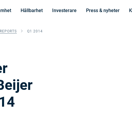
amhet
Hållbarhet
Investerare
Press & nyheter
K
 REPORTS
Q1 2014
er
Beijer
014