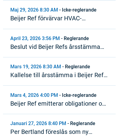
Maj 29, 2026 8:30 AM
-
Icke-reglerande
Beijer Ref förvärvar HVAC-
distributör i Nordamerika
April 23, 2026 3:56 PM
-
Reglerande
Beslut vid Beijer Refs årsstämma
2026
Mars 19, 2026 8:30 AM
-
Reglerande
Kallelse till årsstämma i Beijer Ref
AB (publ)
Mars 4, 2026 4:00 PM
-
Icke-reglerande
Beijer Ref emitterar obligationer om
2,5 miljarder SEK inom ramen för
MTN-program
Januari 27, 2026 8:40 PM
-
Reglerande
Per Bertland föreslås som ny