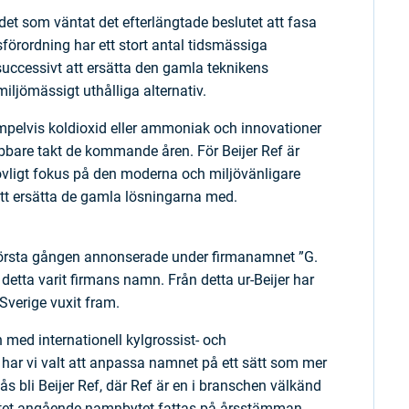
ådet som väntat det efterlängtade beslutet att fasa
förordning har ett stort antal tidsmässiga
ccessivt att ersätta den gamla teknikens
ljömässigt uthålliga alternativ.
mpelvis koldioxid eller ammoniak och innovationer
bbare takt de kommande åren. För Beijer Ref är
övligt fokus på den moderna och miljövänligare
att ersätta de gamla lösningarna med.
 första gången annonserade under firmanamnet ”G.
etta varit firmans namn. Från detta ur-Beijer har
Sverige vuxit fram.
 med internationell kylgrossist- och
ar vi valt att anpassa namnet på ett sätt som mer
s bli Beijer Ref, där Ref är en i branschen välkänd
slutet angående namnbytet fattas på årsstämman