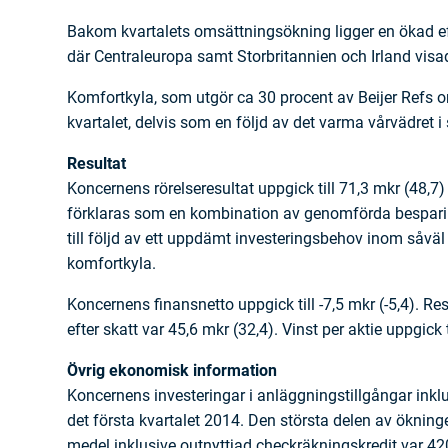
Bakom kvartalets omsättningsökning ligger en ökad eft
där Centraleuropa samt Storbritannien och Irland visade
Komfortkyla, som utgör ca 30 procent av Beijer Refs o
kvartalet, delvis som en följd av det varma vårvädret i
Resultat
Koncernens rörelseresultat uppgick till 71,3 mkr (48,7
förklaras som en kombination av genomförda bespar
till följd av ett uppdämt investeringsbehov inom såväl
komfortkyla.
Koncernens finansnetto uppgick till -7,5 mkr (-5,4). Res
efter skatt var 45,6 mkr (32,4). Vinst per aktie uppgick t
Övrig ekonomisk information
Koncernens investeringar i anläggningstillgångar inklus
det första kvartalet 2014. Den största delen av ökninge
medel inklusive outnyttjad checkräknings­kredit var 4