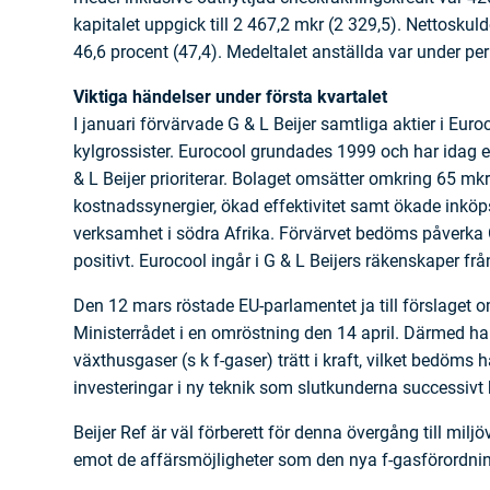
kapitalet uppgick till 2 467,2 mkr (2 329,5). Nettoskuld
46,6 procent (47,4). Medeltalet anställda var under pe
Viktiga händelser under första kvartalet
I januari förvärvade G & L Beijer samtliga aktier i Eur
kylgrossister. Eurocool grundades 1999 och har idag
& L Beijer prioriterar. Bolaget omsätter omkring 65 m
kostnadssynergier, ökad effektivitet samt ökade ink
verksamhet i södra Afrika. Förvärvet bedöms påverka G
positivt. Eurocool ingår i G & L Beijers räkenskaper f
Den 12 mars röstade EU-parlamentet ja till förslaget o
Ministerrådet i en omröstning den 14 april. Därmed ha
växthusgaser (s k f-gaser) trätt i kraft, vilket bedöms
investeringar i ny teknik som slutkunderna successiv
Beijer Ref är väl förberett för denna övergång till milj
emot de affärsmöjligheter som den nya f-gasförordni