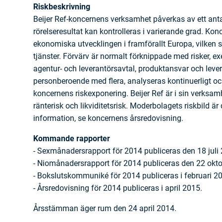
Riskbeskrivning
Beijer Ref-koncernens verksamhet påverkas av ett anta
rörelseresultat kan kontrolleras i varierande grad. K
ekonomiska utvecklingen i framförallt Europa, vilken s
tjänster. Förvärv är normalt förknippade med risker, 
agentur- och leverantörsavtal, produktansvar och lever
personberoende med flera, analyseras kontinuerligt och
koncernens riskexponering. Beijer Ref är i sin verksamh
ränterisk och likviditetsrisk. Moderbolagets riskbild 
information, se koncernens årsredovisning.
Kommande rapporter
- Sexmånadersrapport för 2014 publiceras den 18 juli
- Niomånadersrapport för 2014 publiceras den 22 okt
- Bokslutskommuniké för 2014 publiceras i februari 2
- Årsredovisning för 2014 publiceras i april 2015.
Årsstämman äger rum den 24 april 2014.