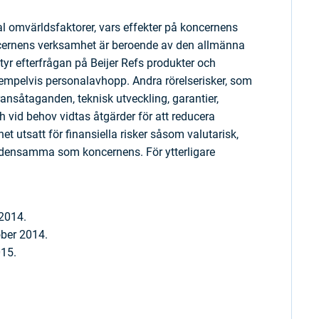
l omvärldsfaktorer, vars effekter på koncernens
oncernens verksamhet är beroende av den allmänna
tyr efterfrågan på Beijer Refs produkter och
exempelvis personalavhopp. Andra rörelserisker, som
ansåtaganden, teknisk utveckling, garantier,
 vid behov vidtas åtgärder för att reducera
et utsatt för finansiella risker såsom valutarisk,
är densamma som koncernens. För ytterligare
 2014.
ober 2014.
015.