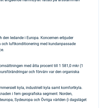
och den ledande i Europa. Koncernen erbjuder
la och luftkonditionering med kundanpassade
ce.
 omsättningen med åtta procent till 1 581,0 mkr (1
akursförändringar och förvärv var den organiska
ersiell kyla, industriell kyla samt komfortkyla.
knaden i fem geografiska segment: Norden,
steuropa, Sydeuropa och Övriga världen (i dagsläget