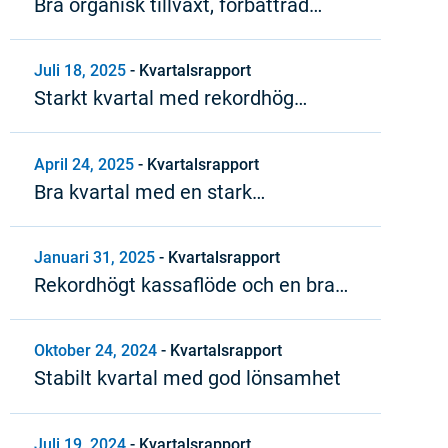
Bra organisk tillväxt, förbättrad
lönsamhet och starkt kassaflöde
Juli 18, 2025
-
Kvartalsrapport
Starkt kvartal med rekordhög
rörelsemarginal
April 24, 2025
-
Kvartalsrapport
Bra kvartal med en stark
vinsttillväxt
Januari 31, 2025
-
Kvartalsrapport
Rekordhögt kassaflöde och en bra
organisk tillväxttrend under 2024
Oktober 24, 2024
-
Kvartalsrapport
Stabilt kvartal med god lönsamhet
Juli 19, 2024
-
Kvartalsrapport