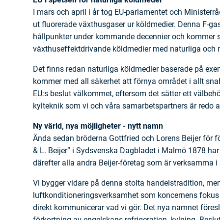
I mars och april i år tog EU-parlamentet och Ministerr
ut fluorerade växthusgaser ur köldmedier. Denna F-gas
hållpunkter under kommande decennier och kommer su
växthuseffektdrivande köldmedier med naturliga och mi
Det finns redan naturliga köldmedier baserade på exe
kommer med all säkerhet att förnya området i allt sna
EU:s beslut välkommet, eftersom det sätter ett välbeh
kylteknik som vi och våra samarbetspartners är redo 
Ny värld, nya möjligheter - nytt namn
Ända sedan bröderna Gottfried och Lorens Beijer för
& L. Beijer” i Sydsvenska Dagbladet i Malmö 1878 har d
därefter alla andra Beijer-företag som är verksamma i 
Vi bygger vidare på denna stolta handelstradition, men
luftkonditioneringsverksamhet som koncernens fokus h
direkt kommunicerar vad vi gör. Det nya namnet föreslå
förkortning av engelskans refrigeration, kylning. Be